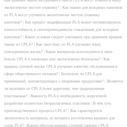
Как крышки чашек натурального цвета CPLA могут изменить вашу
|
экологически чистую упаковку?
Как чашки для холодных напитков
из PLA могут улучшить экологически чистую упаковку
|
напитков?
Как процесс модификации PLA может оптимизировать
износостойкость и светопроницаемость стаканчиков для холодных
|
напитков?
Какие условия следует учитывать при хранении крышек
|
чашек из CPLA?
Как ланч-бокс из PLA улучшает вашу
|
повседневную жизнь?
Какие материалы используются в ланч-
|
боксах CPLA и насколько они экологически безопасны?
Как
крышка суповой миски CPLA улучшает качество обслуживания в
|
сфере общественного питания?
Безопасен ли CPLA для
|
применений, контактирующих с пищевыми продуктами?
Являются
ли колпачки из CPLA более дорогими, чем традиционные
|
пластиковые?
Важность PLA и необходимость энергичной
|
разработки полностью биоразлагаемых пластиков
В чем суть
|
производственного процесса CPLA?
Как гарантируется
экологичность материала, из которого изготовлены крышки для
|
суши PLA?
Каким образом крышка суповой тарелки CPLA