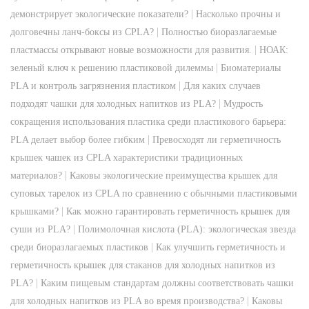
|
демонстрирует экологические показатели?
Насколько прочны и
|
долговечны ланч-боксы из CPLA?
Полностью биоразлагаемые
|
пластмассы открывают новые возможности для развития.
НОАК:
|
зеленый ключ к решению пластиковой дилеммы
Биоматериалы
|
PLA и контроль загрязнения пластиком
Для каких случаев
|
подходят чашки для холодных напитков из PLA?
Мудрость
сокращения использования пластика среди пластикового барьера:
|
PLA делает выбор более гибким
Превосходят ли герметичность
крышек чашек из CPLA характеристики традиционных
|
материалов?
Каковы экологические преимущества крышек для
суповых тарелок из CPLA по сравнению с обычными пластиковыми
|
крышками?
Как можно гарантировать герметичность крышек для
|
суши из PLA?
Полимолочная кислота (PLA): экологическая звезда
|
среди биоразлагаемых пластиков
Как улучшить герметичность и
герметичность крышек для стаканов для холодных напитков из
|
PLA?
Каким пищевым стандартам должны соответствовать чашки
|
для холодных напитков из PLA во время производства?
Каковы