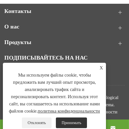
Контакты
О нас
Продукты
ПОДПИСЫВАЙТЕСЬ НА НАС
X
Мы используем файлы cookie, чтобы
предложить вам лучший опыт просмотра,
анализировать трафик сайта и
персонализировать контент. Используя этот
Авторские права © 2025 Компания Ling Tan Biological
сайт, вы соглашаетесь на использование нами
Technology (Tianjin) Co., Ltd. Все права защищены.
файлов cookie.
политика конфиденциальности
Links
Sitemap
RSS
XML
политика конфиденциальности
Отклонять
Принимать



